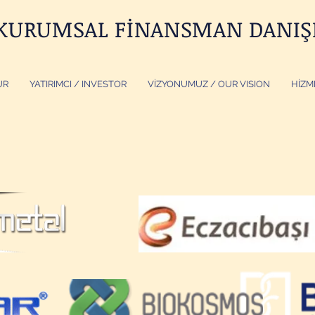
 KURUMSAL FİNANSMAN DANIŞM
UR
YATIRIMCI / INVESTOR
VİZYONUMUZ / OUR VISION
HİZM